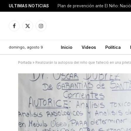
ULTIMAS NOTICIAS
Plan de prevención ante El Niño: Nació
Facebook
X
Instagram
(Twitter)
domingo, agosto 9
Inicio
Videos
Política
Portada
»
Realizarán la autopsia del niño que falleció en una pile