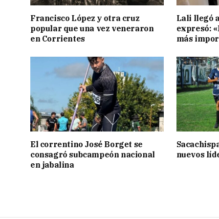
Francisco López y otra cruz
Lali llegó 
popular que una vez veneraron
expresó: «E
en Corrientes
más impor
El correntino José Borget se
Sacachispa
consagró subcampeón nacional
nuevos líd
en jabalina