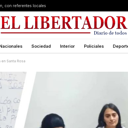
n, con referentes locales
Nacionales
Sociedad
Interior
Policiales
Deport
ta en Santa Rosa