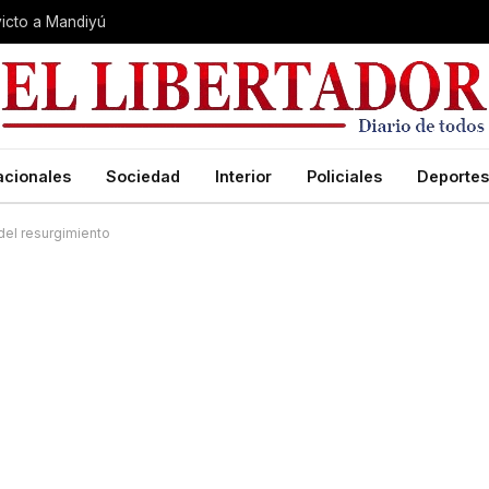
nvicto a Mandiyú
acionales
Sociedad
Interior
Policiales
Deportes
 del resurgimiento