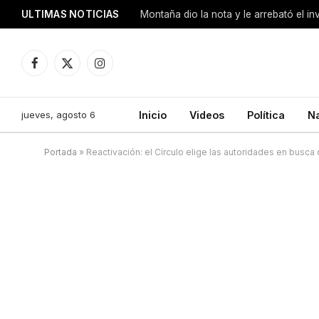
ULTIMAS NOTICIAS
Montaña dio la nota y le arrebató el i
Facebook
X
Instagram
(Twitter)
jueves, agosto 6
Inicio
Videos
Política
N
Portada
»
Reactivación: el Círculo elige las autoridades en busca