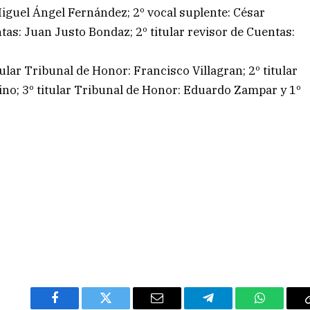
 Miguel Ángel Fernández; 2º vocal suplente: César
ntas: Juan Justo Bondaz; 2º titular revisor de Cuentas:
lar Tribunal de Honor: Francisco Villagran; 2º titular
ino; 3º titular Tribunal de Honor: Eduardo Zampar y 1º
Facebook
Twitter
Email
Telegram
WhatsAp