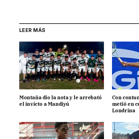
LEER MÁS
Montaña dio la nota y le arrebató
Con contun
el invicto a Mandiyú
metió en c
Londrina