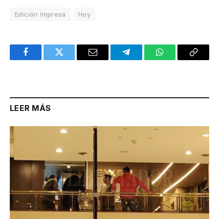
Edición Impresa
Hoy
Facebook
Twitter
Email
Telegram
WhatsApp
Copy
Link
LEER MÁS