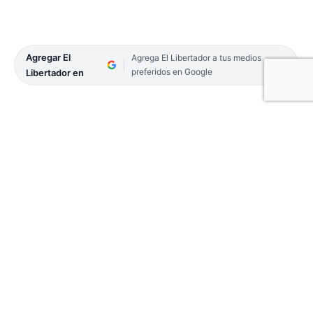
Agregar El
Agrega El Libertador a tus medios
preferidos en Google
Libertador en
Continúa en aumento la cifra de fallecimientos por
siniestros viales en todo el territorio provincial. La
semana pasada, dos personas murieron luego del
triple choque entre una bicicleta, un auto y una
moto, en un tramo de la Ruta Nacional Nº 119 que
presenta un notable deterioro. En ese sentido, el