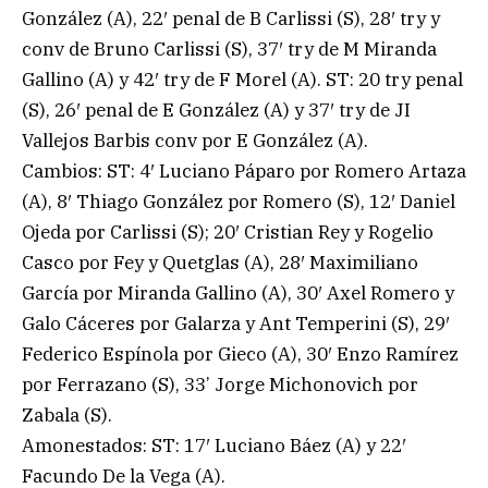
González (A), 22′ penal de B Carlissi (S), 28′ try y
conv de Bruno Carlissi (S), 37′ try de M Miranda
Gallino (A) y 42′ try de F Morel (A). ST: 20 try penal
(S), 26′ penal de E González (A) y 37′ try de JI
Vallejos Barbis conv por E González (A).
Cambios: ST: 4′ Luciano Páparo por Romero Artaza
(A), 8′ Thiago González por Romero (S), 12′ Daniel
Ojeda por Carlissi (S); 20′ Cristian Rey y Rogelio
Casco por Fey y Quetglas (A), 28′ Maximiliano
García por Miranda Gallino (A), 30′ Axel Romero y
Galo Cáceres por Galarza y Ant Temperini (S), 29′
Federico Espínola por Gieco (A), 30′ Enzo Ramírez
por Ferrazano (S), 33’ Jorge Michonovich por
Zabala (S).
Amonestados: ST: 17′ Luciano Báez (A) y 22′
Facundo De la Vega (A).