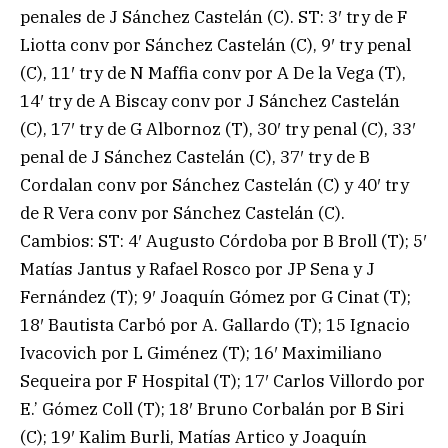
penales de J Sánchez Castelán (C). ST: 3′ try de F
Liotta conv por Sánchez Castelán (C), 9′ try penal
(C), 11′ try de N Maffia conv por A De la Vega (T),
14′ try de A Biscay conv por J Sánchez Castelán
(C), 17′ try de G Albornoz (T), 30′ try penal (C), 33′
penal de J Sánchez Castelán (C), 37′ try de B
Cordalan conv por Sánchez Castelán (C) y 40′ try
de R Vera conv por Sánchez Castelán (C).
Cambios: ST: 4′ Augusto Córdoba por B Broll (T); 5′
Matías Jantus y Rafael Rosco por JP Sena y J
Fernández (T); 9′ Joaquín Gómez por G Cinat (T);
18′ Bautista Carbó por A. Gallardo (T); 15 Ignacio
Ivacovich por L Giménez (T); 16′ Maximiliano
Sequeira por F Hospital (T); 17′ Carlos Villordo por
E.’ Gómez Coll (T); 18′ Bruno Corbalán por B Siri
(C); 19′ Kalim Burli, Matías Artico y Joaquín