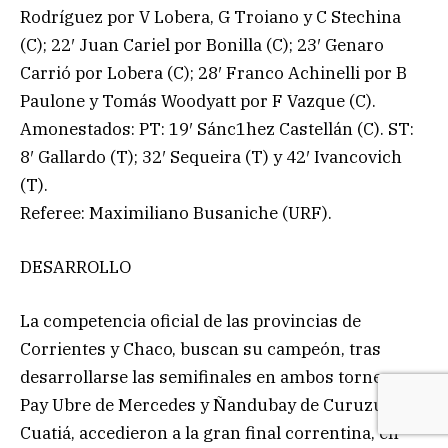
Rodríguez por V Lobera, G Troiano y C Stechina
(C); 22′ Juan Cariel por Bonilla (C); 23′ Genaro
Carrió por Lobera (C); 28′ Franco Achinelli por B
Paulone y Tomás Woodyatt por F Vazque (C).
Amonestados: PT: 19′ Sánc1hez Castellán (C). ST:
8′ Gallardo (T); 32′ Sequeira (T) y 42′ Ivancovich
(T).
Referee: Maximiliano Busaniche (URF).
DESARROLLO
La competencia oficial de las provincias de
Corrientes y Chaco, buscan su campeón, tras
desarrollarse las semifinales en ambos torneos,
Pay Ubre de Mercedes y Ñandubay de Curuzú
Cuatiá, accedieron a la gran final correntina, en