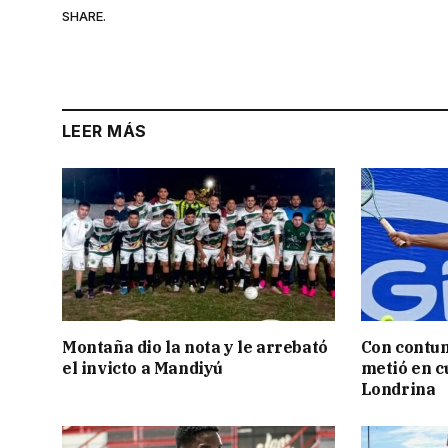
SHARE.
LEER MÁS
Montaña dio la nota y le arrebató
Con contun
el invicto a Mandiyú
metió en c
Londrina