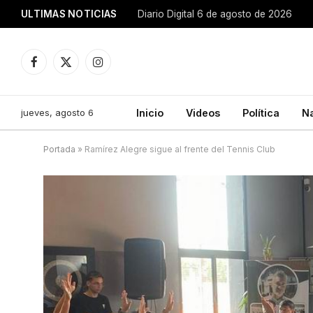
ULTIMAS NOTICIAS
Diario Digital 6 de agosto de 2026
Facebook
X
Instagram
(Twitter)
jueves, agosto 6
Inicio
Videos
Política
N
Portada
»
Ramírez Alegre sigue al frente del Tennis Club