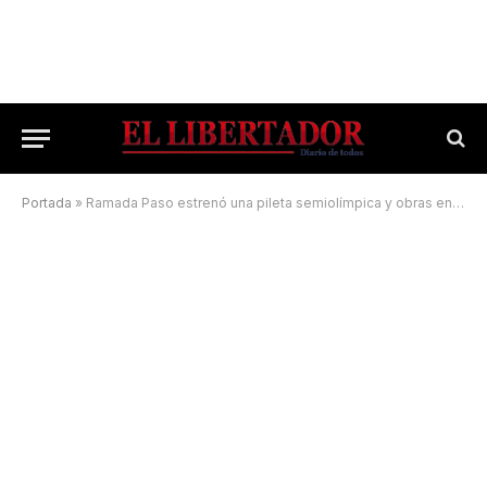
Portada
»
Ramada Paso estrenó una pileta semiolímpica y obras en el Polideportivo