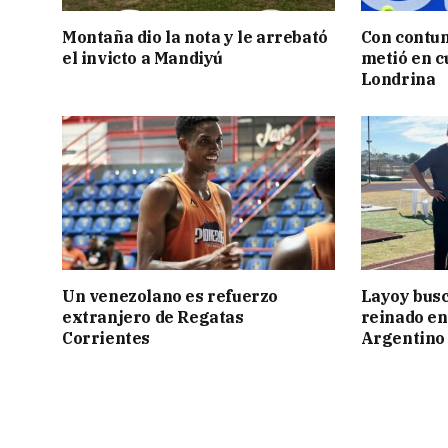
Montaña dio la nota y le arrebató
Con contun
el invicto a Mandiyú
metió en c
Londrina
Un venezolano es refuerzo
Layoy busc
extranjero de Regatas
reinado e
Corrientes
Argentino 