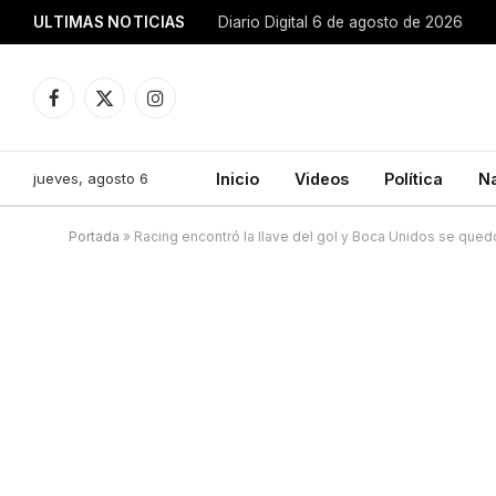
ULTIMAS NOTICIAS
Diario Digital 6 de agosto de 2026
Facebook
X
Instagram
(Twitter)
jueves, agosto 6
Inicio
Videos
Política
N
Portada
»
Racing encontró la llave del gol y Boca Unidos se qued