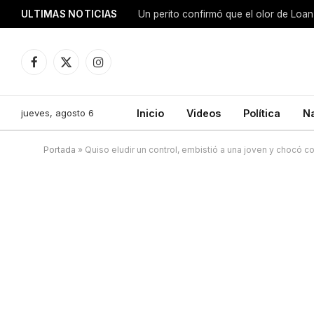
ULTIMAS NOTICIAS
Facebook
X
Instagram
(Twitter)
jueves, agosto 6
Inicio
Videos
Política
N
Portada
»
Quiso eludir un control, embistió a una joven y chocó c