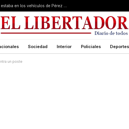
Un perito confirmó que el olor de Loan estaba en los vehículos de Pérez y Caillava
acionales
Sociedad
Interior
Policiales
Deportes
ontra un poste