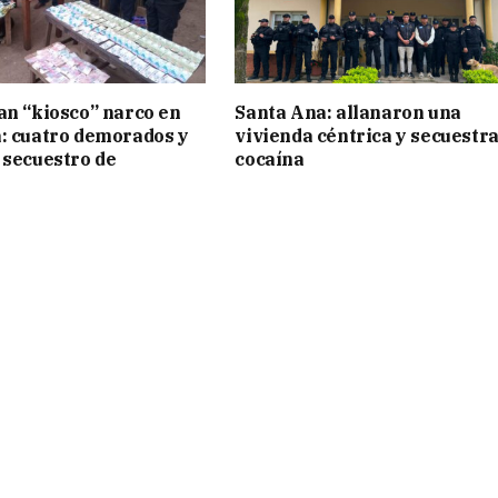
an “kiosco” narco en
Santa Ana: allanaron una
: cuatro demorados y
vivienda céntrica y secuestr
 secuestro de
cocaína