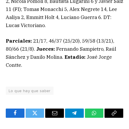
2, Nicola Pomoli 8, Bautista Lugarini 6 y Javier Saiz
11 (FI); Tomas Monacchi 5, Alex Negrete 14, Lee
Aaliya 2, Emmitt Holt 4, Luciano Guerra 6. DT:
Lucas Victoriano.
Parciales:
21/17, 46/37 (25/20), 59/58 (13/21),
80/66 (21/8).
Jueces:
Fernando Sampietro, Raúl
Sánchez y Danilo Molina.
Estadio:
José Jorge
Contte.
Lo que hay que saber
Facebook
Twitter
Email
Telegram
WhatsApp
Copy
Link