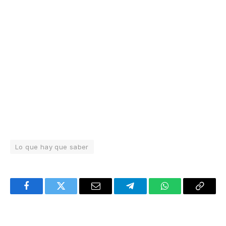
Lo que hay que saber
Facebook
Twitter
Email
Telegram
WhatsApp
Copy
Link