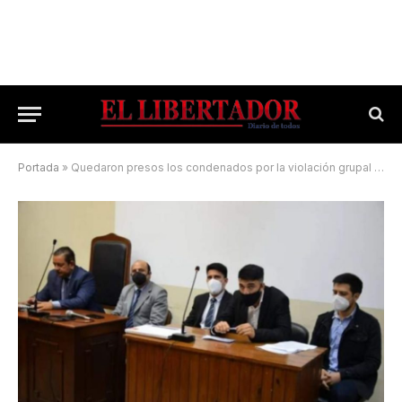
Portada
»
Quedaron presos los condenados por la violación grupal de Caá Catí