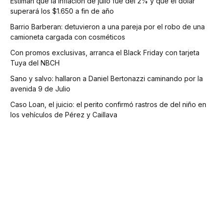
Estiman que la inflación de julio fue del 2% y que el dólar
superará los $1.650 a fin de año
Barrio Barberan: detuvieron a una pareja por el robo de una
camioneta cargada con cosméticos
Con promos exclusivas, arranca el Black Friday con tarjeta
Tuya del NBCH
Sano y salvo: hallaron a Daniel Bertonazzi caminando por la
avenida 9 de Julio
Caso Loan, el juicio: el perito confirmó rastros de del niño en
los vehículos de Pérez y Caillava