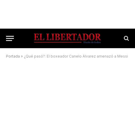
Portada
»
¿Qué pasó?: El boxeador Canelo Álvarez amenazó a Messi