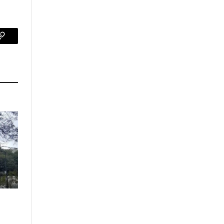
p
Copy
Link