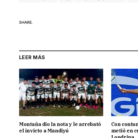
SHARE.
LEER MÁS
Montaña dio la nota y le arrebató
Con contun
el invicto a Mandiyú
metió en c
Londrina