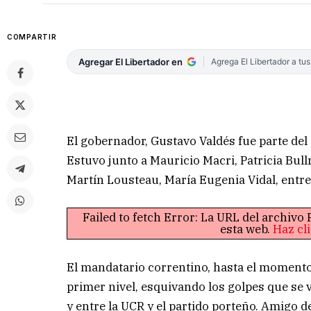
COMPARTIR
Agregar El Libertador en
Agrega El Libertador a tu
El gobernador, Gustavo Valdés fue parte del
Estuvo junto a Mauricio Macri, Patricia Bul
Martín Lousteau, María Eugenia Vidal, entre
Failed to fetch Error: La URL del archiv
esta web.
Haz cl
El mandatario correntino, hasta el momento
primer nivel, esquivando los golpes que se 
y entre la UCR y el partido porteño. Amigo 