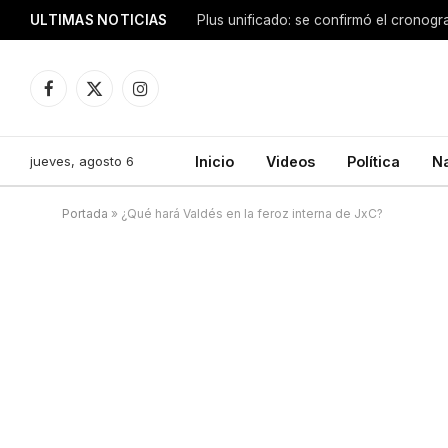
ULTIMAS NOTICIAS
Facebook
X
Instagram
(Twitter)
jueves, agosto 6
Inicio
Videos
Política
N
Portada
»
¿Qué hará Valdés en la feroz interna de JxC?