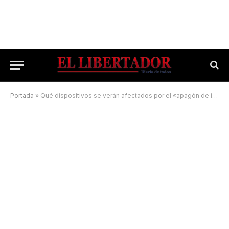
Portada
»
Qué dispositivos se verán afectados por el «apagón de internet» del 30 de septiembre