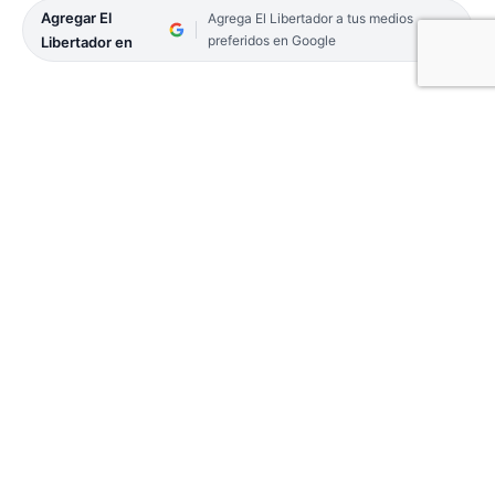
Agregar El
Agrega El Libertador a tus medios
preferidos en Google
Libertador en
La Red de Innovación Local compartió a través de
sus redes el reconocimiento a la Municipalidad de
Corrientes, por ser la ciudad con más casos
cargados en su Mapa de Soluciones Locales.
“¡Gracias por inspirar a otros municipios y por
compartir sus iniciativas!”, expresaron.