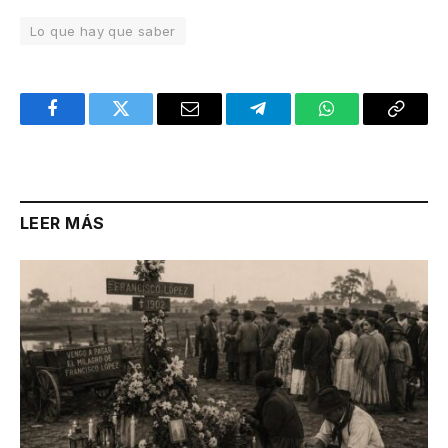
Lo que hay que saber
Facebook
Twitter
Email
Telegram
WhatsApp
Copy
Link
LEER MÁS