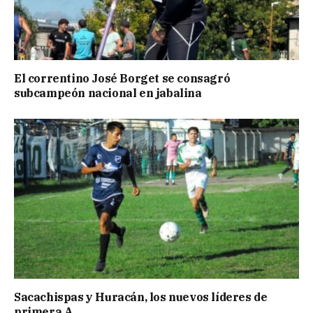
El correntino José Borget se consagró
subcampeón nacional en jabalina
Sacachispas y Huracán, los nuevos líderes de
primera A