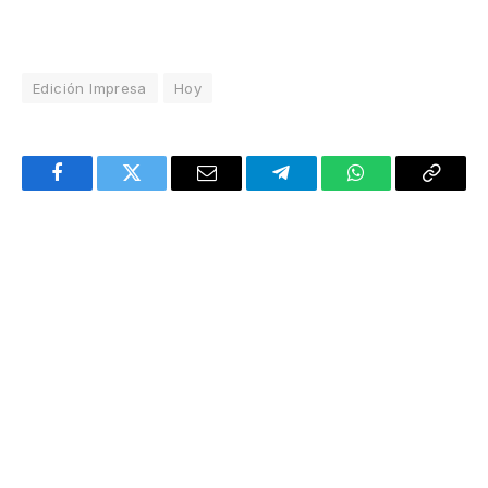
Edición Impresa
Hoy
Facebook
Twitter
Email
Telegram
WhatsApp
Copy
Link