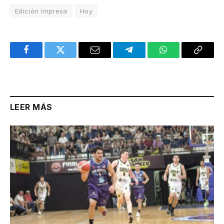
Edición Impresa
Hoy
Facebook
Twitter
Email
Telegram
WhatsApp
Copy
Link
LEER MÁS