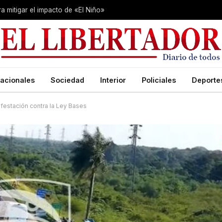
 mitigar el impacto de «El Niño»
acionales
Sociedad
Interior
Policiales
Deporte
festación contra la Ley Bases