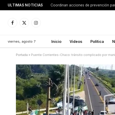
ULTIMAS NOTICIAS
Coordinan acciones de prevención para
Facebook
X
Instagram
(Twitter)
viernes, agosto 7
Inicio
Videos
Política
N
Portada
»
Puente Corrientes-Chaco: tránsito complicado por mani