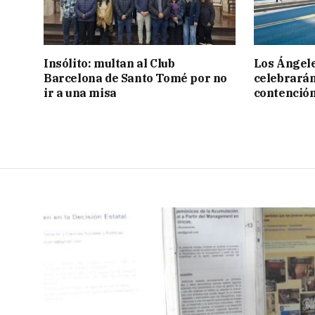
Insólito: multan al Club
Los Ángele
Barcelona de Santo Tomé por no
celebrarán
ir a una misa
contención