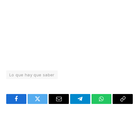
Lo que hay que saber
Facebook
Twitter
Email
Telegram
WhatsApp
Copy
Link