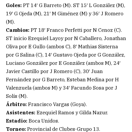
Goles:
PT 14′ G Barreto (M). ST 15′ L González (M),
19′ G Ojeda (M), 21′ M Giménez (M) y 36′ J Romero
(M).
Cambios:
PT 18′ Franco Perfetti por N Cenoz (C).
ST inicio Ezequiel Layoy por N Caballero, Jonathan
Oliva por E Gullo (ambos C), 8′ Mathias Sisterna
por G Salina (C), 14′ Gustavo Ojeda por G González,
Luciano González por E González (ambos M), 24′
Javier Castillo por J Romero (C), 30′ Juan
Fernández por G Barreto, Esteban Medina por H
Valenzuela (ambos M) y 34′ Facundo Sosa por J
Solís (M).
Árbitro:
Francisco Vargas (Goya).
Asistentes:
Ezequiel Ramos y Gilda Nazur.
Estadio:
Boca Unidos.
Torneo:
Provincial de Clubes-Grupo 13.