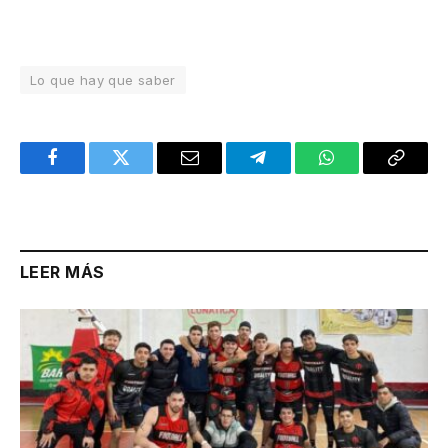
Lo que hay que saber
Facebook
Twitter
Email
Telegram
WhatsApp
Copy
Link
LEER MÁS