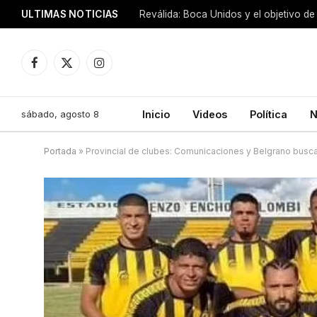
ULTIMAS NOTICIAS
Reválida: Boca Unidos y el objetivo de
Facebook
X
Instagram
(Twitter)
sábado, agosto 8
Inicio
Videos
Política
N
Portada
»
Provincial de clubes: Comunicaciones y Belgrano busca