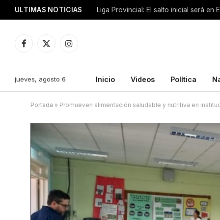
ULTIMAS NOTICIAS
Liga Provincial: El salto inicial será en
Facebook
X
Instagram
(Twitter)
jueves, agosto 6
Inicio
Videos
Política
N
Portada
»
Promueven alimentación saludable y nutritiva en instit