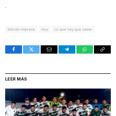
.
Edición Impresa
Hoy
Lo que hay que saber
Facebook
Twitter
Email
Telegram
WhatsApp
Copy
Link
LEER MÁS