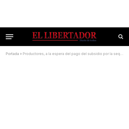
Portada
»
Productores, a la espera del pago del subsidio por la sequía