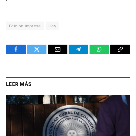
Edición Impresa
Hoy
Facebook
Twitter
Email
Telegram
WhatsApp
Copy
Link
LEER MÁS