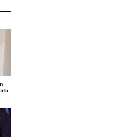
un
ento