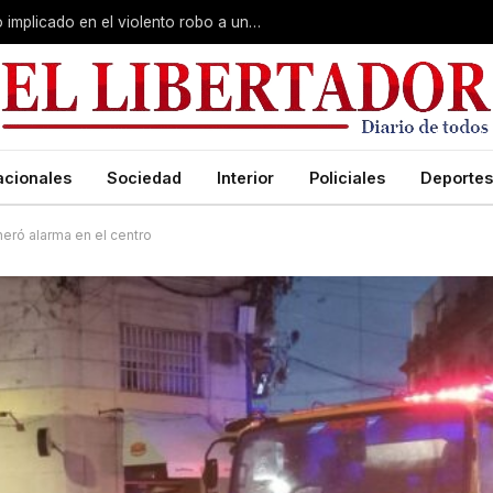
Curuzú Cuatiá: detuvieron a un séptimo implicado en el violento robo a una anciana
acionales
Sociedad
Interior
Policiales
Deportes
neró alarma en el centro