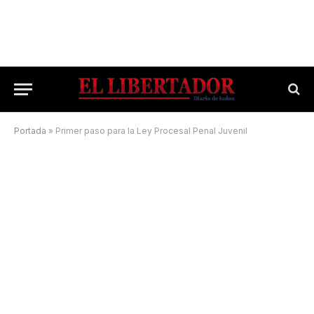
Portada
»
Primer paso para la Ley Procesal Penal Juvenil