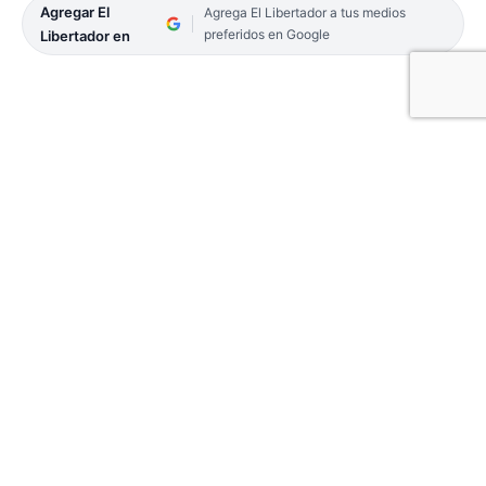
Agregar El
Agrega El Libertador a tus medios
preferidos en Google
Libertador en
Voceros de la agrupación estudiantil afirman:
«Nos reímos porque Abogacía tiene sensores para
el agua y en nuestra Facultad el portero tiene que
ir con un balde de agua para que corran los
inodoros. Si querés ir al baño, andá a Abogacía»,
ironizan.
02-TAPA-POLITICA-25