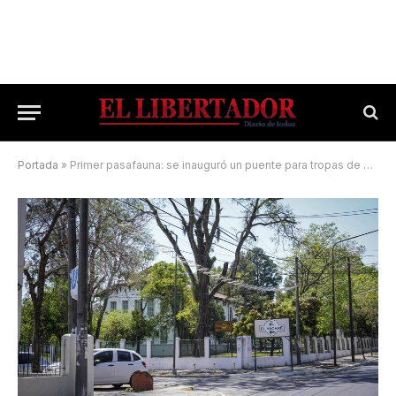
Portada
»
Primer pasafauna: se inauguró un puente para tropas de monos carayá