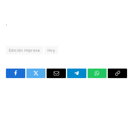
.
Edición Impresa
Hoy
Facebook
Twitter
Email
Telegram
WhatsApp
Copy
Link