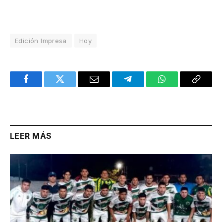
Edición Impresa
Hoy
Facebook
Twitter
Email
Telegram
WhatsApp
Copy
Link
LEER MÁS