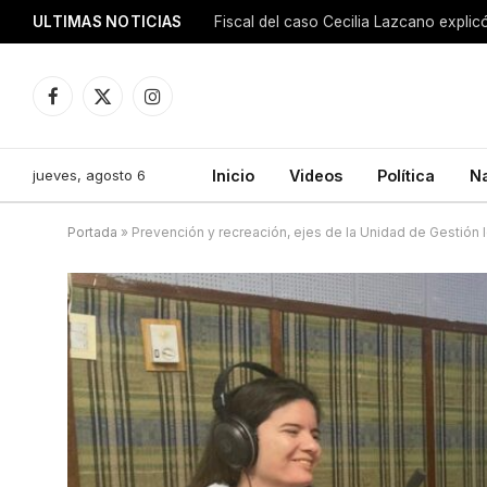
ULTIMAS NOTICIAS
Facebook
X
Instagram
(Twitter)
jueves, agosto 6
Inicio
Videos
Política
N
Portada
»
Prevención y recreación, ejes de la Unidad de Gestión 