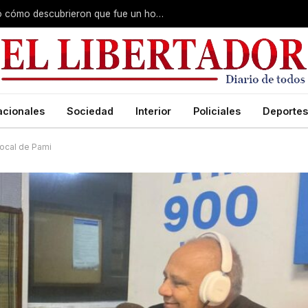
Fiscal del caso Cecilia Lazcano explicó cómo descubrieron que fue un homicidio y reveló que hubo premeditación
acionales
Sociedad
Interior
Policiales
Deportes
local de Pami