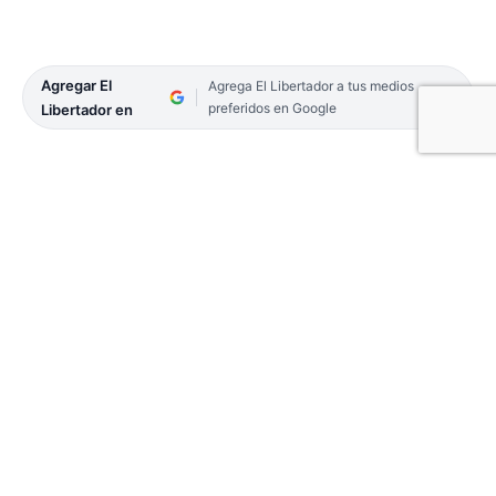
Agregar El
Agrega El Libertador a tus medios
preferidos en Google
Libertador en
El sábado 8 de junio a las 16 en el salón de la
parroquia La Merced se realizará un encuentro en
el que se abordarán temas muy importantes que
en general son un tabú.
Estará a cargo de Gloria Miguens, Lic. en