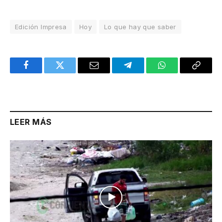
Edición Impresa
Hoy
Lo que hay que saber
Facebook
Twitter
Email
Telegram
WhatsApp
Copy
Link
LEER MÁS