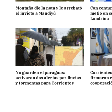
Montaña dio la nota y le arrebató
Con contun
el invicto a Mandiyú
metió en c
Londrina
No guarden el paraguas:
Corrientes
activaron dos alertas por lluvias
firmaron 
y tormentas para Corrientes
cooperaci