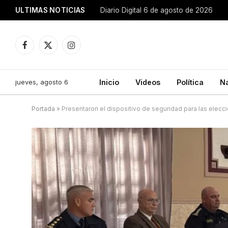
ULTIMAS NOTICIAS
Diario Digital 6 de agosto de 2026
Facebook
X
Instagram
(Twitter)
jueves, agosto 6
Inicio
Videos
Política
N
Portada
»
Presentaron el dispositivo de seguridad para las elecc