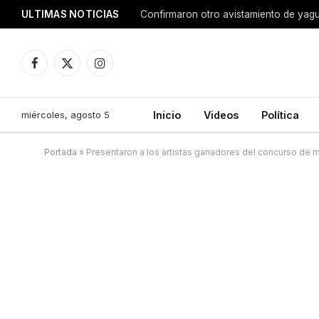
ULTIMAS NOTICIAS
Confirmaron otro avistamiento de ya
Facebook
X
Instagram
(Twitter)
miércoles, agosto 5
Inicio
Videos
Política
Portada
»
Presentaron a los artistas ganadores del concurso de 