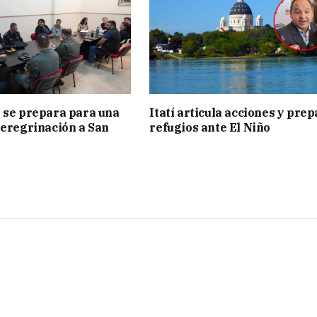
 se prepara para una
Itatí articula acciones y pre
peregrinación a San
refugios ante El Niño