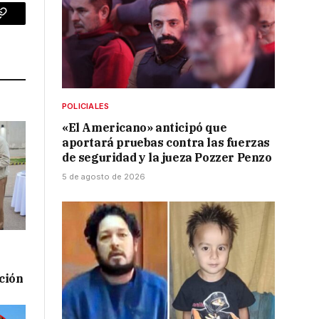
p
Copy
Link
POLICIALES
«El Americano» anticipó que
aportará pruebas contra las fuerzas
de seguridad y la jueza Pozzer Penzo
5 de agosto de 2026
ación