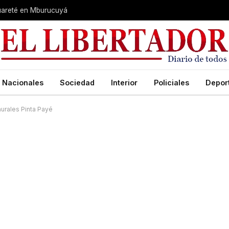
guareté en Mburucuyá
Nacionales
Sociedad
Interior
Policiales
Depor
murales Pinta Payé