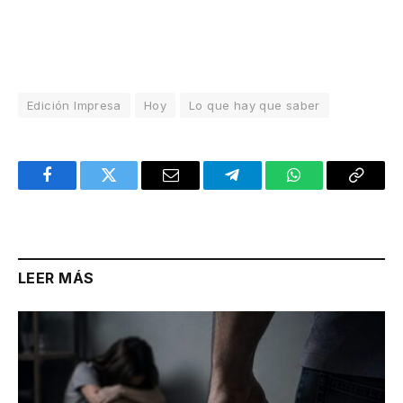
Edición Impresa
Hoy
Lo que hay que saber
Facebook
Twitter
Email
Telegram
WhatsApp
Copy
Link
LEER MÁS