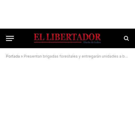
Portada
»
Presentan brigadas forestales y entregarán unidades a bomberos