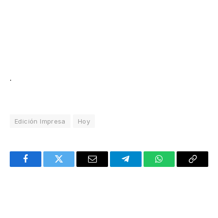
.
Edición Impresa
Hoy
Facebook
Twitter
Email
Telegram
WhatsApp
Copy
Link