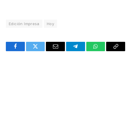
Edición Impresa
Hoy
Facebook
Twitter
Email
Telegram
WhatsApp
Copy
Link