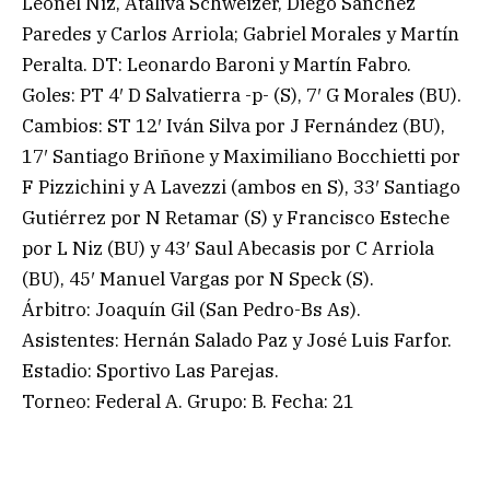
Leonel Niz, Ataliva Schweizer, Diego Sánchez
Paredes y Carlos Arriola; Gabriel Morales y Martín
Peralta. DT: Leonardo Baroni y Martín Fabro.
Goles: PT 4′ D Salvatierra -p- (S), 7′ G Morales (BU).
Cambios: ST 12′ Iván Silva por J Fernández (BU),
17′ Santiago Briñone y Maximiliano Bocchietti por
F Pizzichini y A Lavezzi (ambos en S), 33′ Santiago
Gutiérrez por N Retamar (S) y Francisco Esteche
por L Niz (BU) y 43′ Saul Abecasis por C Arriola
(BU), 45′ Manuel Vargas por N Speck (S).
Árbitro: Joaquín Gil (San Pedro-Bs As).
Asistentes: Hernán Salado Paz y José Luis Farfor.
Estadio: Sportivo Las Parejas.
Torneo: Federal A. Grupo: B. Fecha: 21