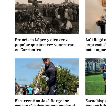
Francisco López y otra cruz
Lali llegó 
popular que una vez veneraron
expresó: «E
en Corrientes
más impor
El correntino José Borget se
Sacachispa
consagró subcampeón nacional
nuevos líd