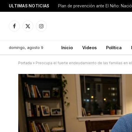
ULTIMAS NOTICIAS
Plan de prevención ante El Niño: Nació
Facebook
X
Instagram
(Twitter)
domingo, agosto 9
Inicio
Videos
Política
Portada
»
Preocupa el fuerte endeudamiento de las familias en e