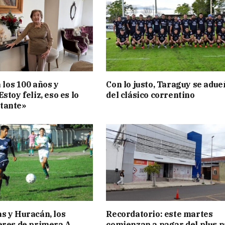
a los 100 años y
Con lo justo, Taraguy se adue
stoy feliz, eso es lo
del clásico correntino
tante»
s y Huracán, los
Recordatorio: este martes
eres de primera A
comienzan a pagar del plus 