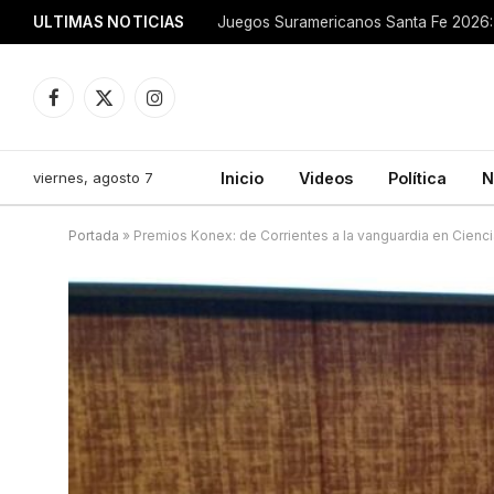
ULTIMAS NOTICIAS
Juegos Suramericanos Santa Fe 2026: 
Facebook
X
Instagram
(Twitter)
viernes, agosto 7
Inicio
Videos
Política
N
Portada
»
Premios Konex: de Corrientes a la vanguardia en Cienc