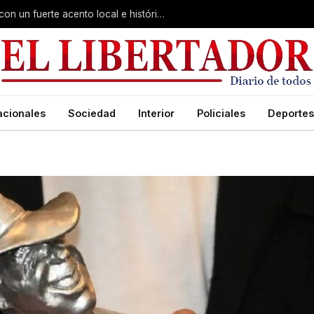
Virasoro inauguró la 7ª Feria del Libro con un fuerte acento local e histórico
acionales
Sociedad
Interior
Policiales
Deportes