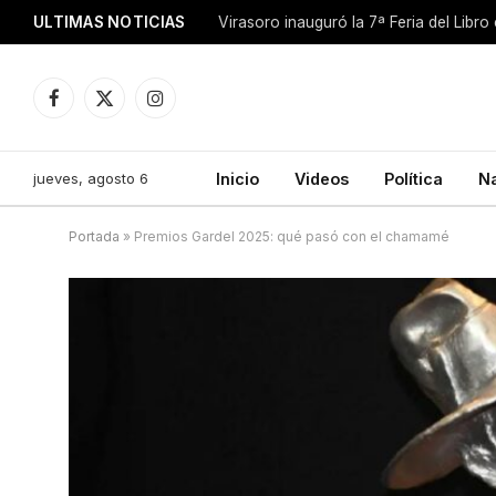
ULTIMAS NOTICIAS
Facebook
X
Instagram
(Twitter)
jueves, agosto 6
Inicio
Videos
Política
N
Portada
»
Premios Gardel 2025: qué pasó con el chamamé