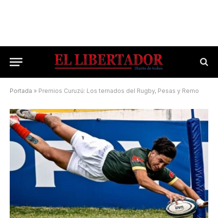
Portada
»
Premios Curuzú: Los ternados del Rugby, Pesas y Remo