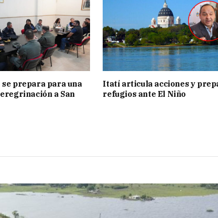
 se prepara para una
Itatí articula acciones y pre
peregrinación a San
refugios ante El Niño