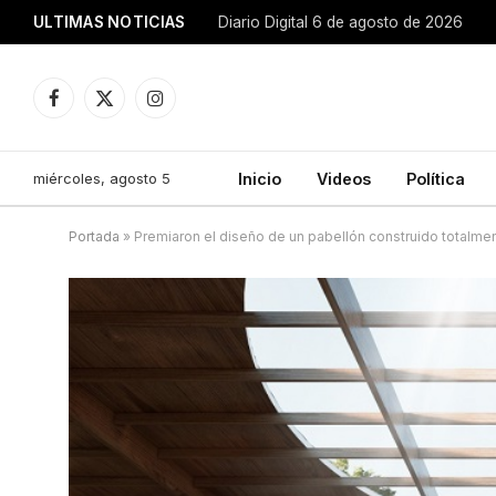
ULTIMAS NOTICIAS
Diario Digital 6 de agosto de 2026
Facebook
X
Instagram
(Twitter)
miércoles, agosto 5
Inicio
Videos
Política
Portada
»
Premiaron el diseño de un pabellón construido totalm