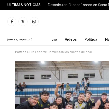
ULTIMAS NOTICIAS
Facebook
X
Instagram
(Twitter)
jueves, agosto 6
Inicio
Videos
Política
N
Portada
»
Pre Federal: Comienzan los cuartos de final