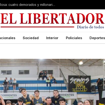
Desarticulan “kiosco” narco en Santa Rosa: cuatro demorados y millonario secuestro de tecnología
acionales
Sociedad
Interior
Policiales
Deportes