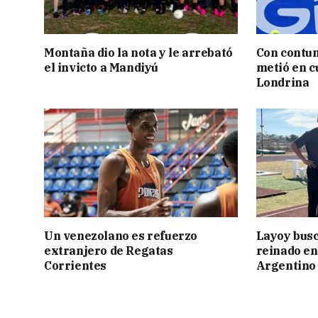
Montaña dio la nota y le arrebató
Con contun
el invicto a Mandiyú
metió en c
Londrina
Un venezolano es refuerzo
Layoy busc
extranjero de Regatas
reinado e
Corrientes
Argentino 