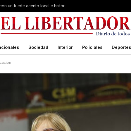
Virasoro inauguró la 7ª Feria del Libro con un fuerte acento local e histórico
acionales
Sociedad
Interior
Policiales
Deportes
ucación