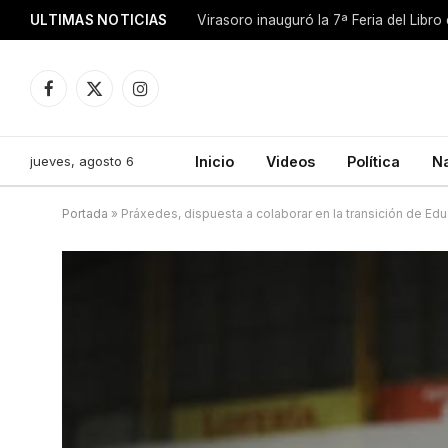
ULTIMAS NOTICIAS
Facebook
X
Instagram
(Twitter)
jueves, agosto 6
Inicio
Videos
Política
N
Portada
»
Práxedes, dispuesta a colaborar en la transición de Ed