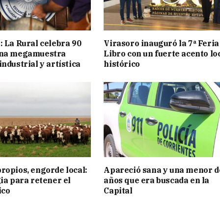
: La Rural celebra 90
Virasoro inauguró la 7ª Feria
una megamuestra
Libro con un fuerte acento lo
ndustrial y artística
histórico
ropios, engorde local:
Apareció sana y una menor d
gia para retener el
años que era buscada en la
ico
Capital