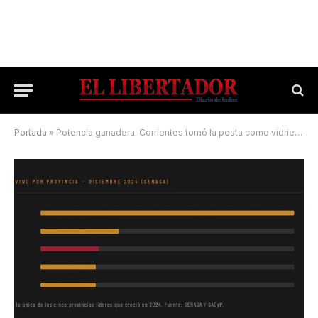
Portada
»
Potencia ganadera: Corrientes tomó la posta como vidriera continental