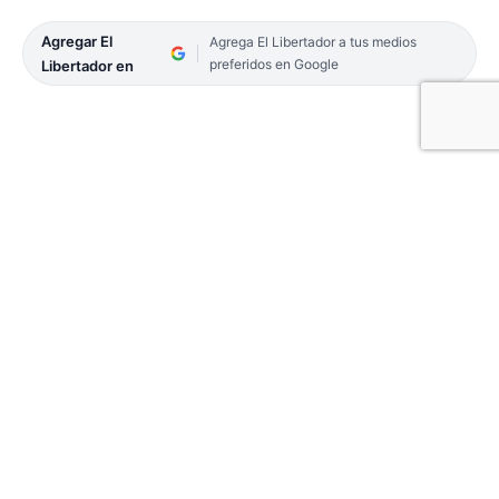
Agregar El
Agrega El Libertador a tus medios
preferidos en Google
Libertador en
Luego de varios días con leves disminuciones de
contagios de Covid-19 en la provincia, ayer otra
vez informaron un fuerte repunte. El reporte
epidemiológico registró 875 casos nuevos, cifra
que recuerda a los números de finales de mayo y
principios de este mes, cuando se superaron
varios récords en lo que respecta a la pandemia.