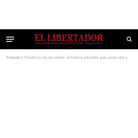
Portada
»
Positivos en las calles: la Policía advierte que cada vez son más