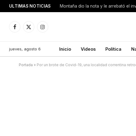
ULTIMAS NOTICIAS
Montaña dio la nota y le arrebató el i
Facebook
X
Instagram
(Twitter)
jueves, agosto 6
Inicio
Videos
Política
N
Portada
»
Por un brote de Covid-19, una localidad correntina ret