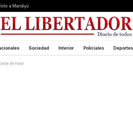
nvicto a Mandiyú
acionales
Sociedad
Interior
Policiales
Deportes
rocede de Fase