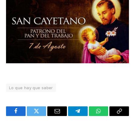
Lo que hay que saber
Facebook
Twitter
Email
Telegram
WhatsApp
Copy
Link