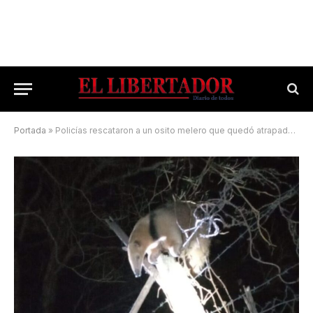
Portada
»
Policías rescataron a un osito melero que quedó atrapado en un alambrado