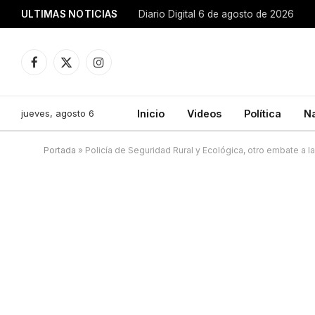
ULTIMAS NOTICIAS
Diario Digital 6 de agosto de 2026
Facebook
X
Instagram
(Twitter)
jueves, agosto 6
Inicio
Videos
Política
N
Portada
»
Policía de Seguridad Rural y Ecológica, otro embate a la