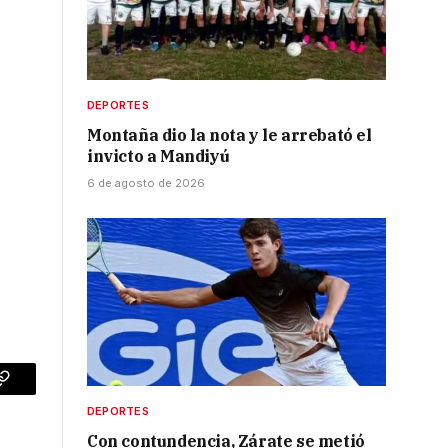
DEPORTES
Montaña dio la nota y le arrebató el
invicto a Mandiyú
6 de agosto de 2026
p
Copy
DEPORTES
Link
Con contundencia, Zárate se metió