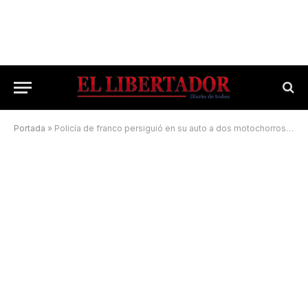
Portada
»
Policía de franco persiguió en su auto a dos motochorros, chocó pero los detuvo