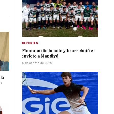
Link
DEPORTES
Montaña dio la nota y le arrebató el
invicto a Mandiyú
6 de agosto de 2026
la
a