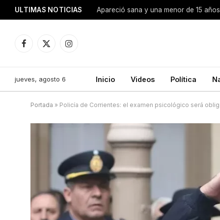
ULTIMAS NOTICIAS
Apareció sana y una menor de 15 años 
Facebook
X
Instagram
(Twitter)
jueves, agosto 6
Inicio
Videos
Política
N
Portada
»
Policía de Corrientes: el examen psicológico será obli